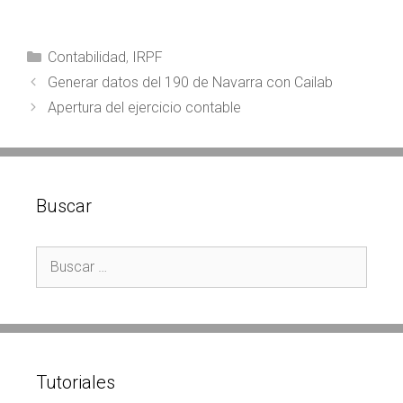
Categorías
Contabilidad
,
IRPF
Navegación
Generar datos del 190 de Navarra con Cailab
de
Apertura del ejercicio contable
entradas
Buscar
Buscar:
Tutoriales