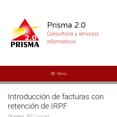
Saltar
al
contenido
Prisma 2.0
Consultoría y servicios
informáticos
Menú
Introducción de facturas con
retención de IRPF
18 enero, 2017
por
jaz