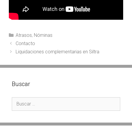
Categorías
Atrasos
,
Nóminas
Navegación
Contacto
de
Liquidaciones complementarias en Siltra
entradas
Buscar
Buscar: